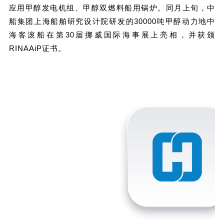
应用甲醇发电机组、甲醇双燃料船用锅炉。同月上旬，中
船集团上海船舶研究设计院研发的30000吨甲醇动力地中
海客滚船在第30届挪威国际海事展上亮相，并获颁
RINAAiP证书。