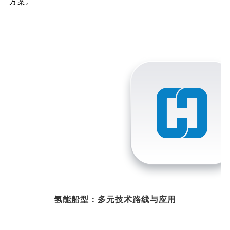
方案。
氢能船型：多元技术路线与应用