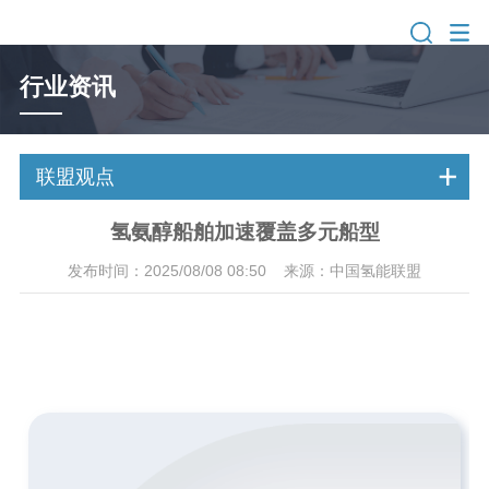
行业资讯
联盟观点
氢氨醇船舶加速覆盖多元船型
发布时间：2025/08/08 08:50 来源：中国氢能联盟