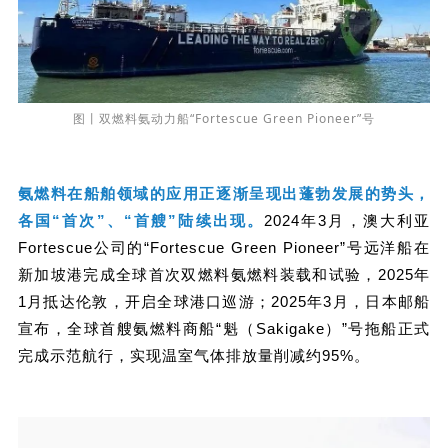
图丨双燃料氨动力船
“Fortescue Green Pioneer”号
氨燃料在船舶领域的应用正逐渐呈现出蓬勃发展的势头，
各国
“首次”
、
“首艘”陆续出现。
2024年3月，澳大利亚
Fortescue公司的“Fortescue Green Pioneer”号远洋船在
新加坡港完成全球首次双燃料氨燃料装载和试验，2025年
1月抵达伦敦，开启全球港口巡游；2025年3月，日本邮船
宣布，全球首艘氨燃料商船“魁（Sakigake）”号拖船正式
完成示范航行，实现温室气体排放量削减约
95%。